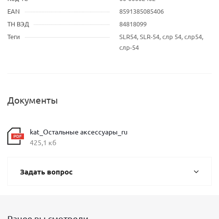
EAN
8591385085406
ТН ВЭД
84818099
Теги
SLR54, SLR-54, слр 54, слр54,
слр-54
Документы
kat_Остальные аксессуары_ru
425,1 кб
Задать вопрос
Ранее вы смотрели