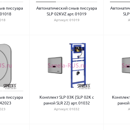
ыв писсуара
Автоматический смыв писсуара
Автоматич
 01018
SLP 02KVZ арт. 01019
SLP
018
Артикул: 01019
А
ыв писсуара
Комплект SLP 03K (SLP 02K с
Комплект
 42023
рамой SLR 22) арт. 01032
рамой 
023
Артикул: 01032
А