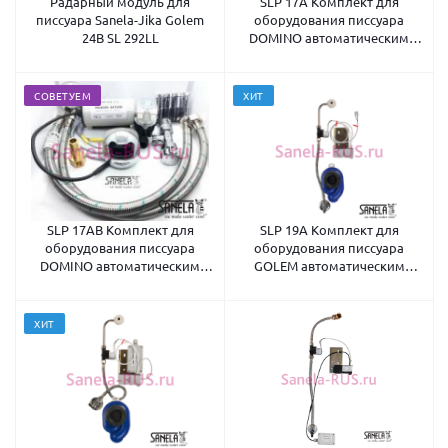
Радарный модуль для
SLP 17A Комплект для
писсуара Sanela-Jika Golem
оборудования писсуара
24В SL 292LL
DOMINO автоматическим
смывом 24В
СОВЕТУЕМ
ХИТ
SLP 17AB Комплект для
SLP 19A Комплект для
оборудования писсуара
оборудования писсуара
DOMINO автоматическим
GOLEM автоматическим
смывом 6В
смывом 24В
ХИТ