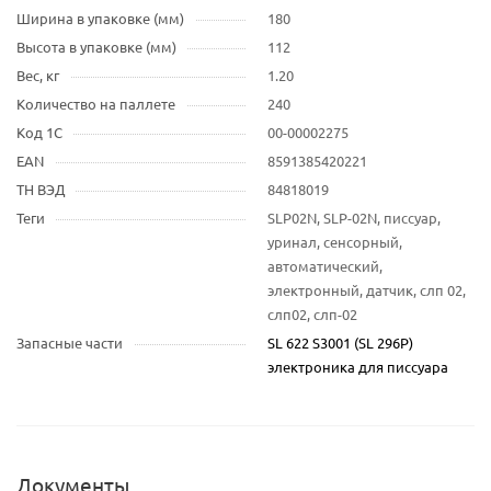
Ширина в упаковке (мм)
180
Высота в упаковке (мм)
112
Вес, кг
1.20
Количество на паллете
240
Код 1С
00-00002275
EAN
8591385420221
ТН ВЭД
84818019
Теги
SLP02N, SLP-02N, писсуар,
уринал, сенсорный,
автоматический,
электронный, датчик, слп 02,
слп02, слп-02
Запасные части
SL 622 S3001 (SL 296P)
электроника для писсуара
Документы