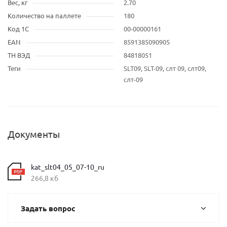
Вес, кг
2.70
Количество на паллете
180
Код 1С
00-00000161
EAN
8591385090905
ТН ВЭД
84818051
Теги
SLT09, SLT-09, слт 09, слт09,
слт-09
Документы
kat_slt04_05_07-10_ru
266,8 кб
Задать вопрос