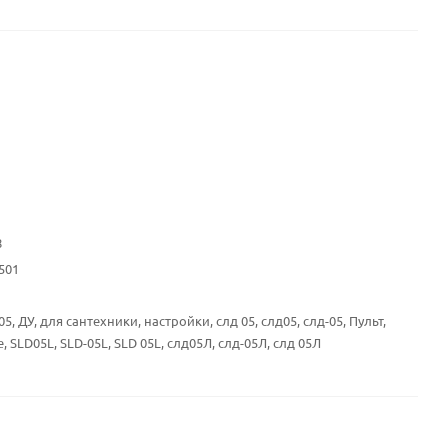
8
501
05, ДУ, для сантехники, настройки, слд 05, слд05, слд-05, Пульт,
 SLD05L, SLD-05L, SLD 05L, слд05Л, слд-05Л, слд 05Л