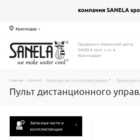
Краснодар
Продажа и сервисный центр
SANELA spol. s r.o. в
Краснодаре
Главная
-
Каталог
-
Запасные части и комплектующие
-
Пульты для 
Пульт дистанционного управ
Запасные части и
комплектующие