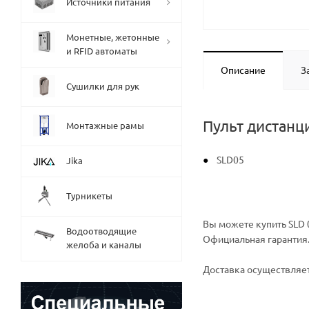
Источники питания
Монетные, жетонные
и RFID автоматы
Описание
З
Сушилки для рук
Пульт дистанц
Монтажные рамы
SLD05
Jika
Турникеты
Вы можете купить SLD 0
Водоотводящие
Официальная гарантия
желоба и каналы
Доставка осуществляет