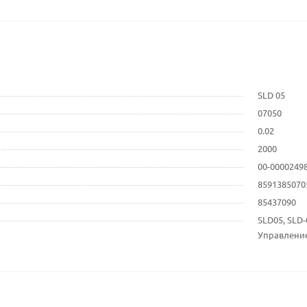
SLD 05
07050
0.02
2000
00-0000249
8591385070
85437090
SLD05, SLD-
Управление,