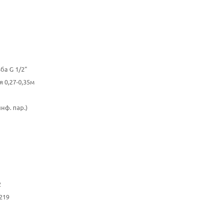
ба G 1/2"
 0,27-0,35м
инф. пар.)
2
219