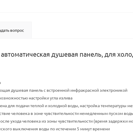
адать вопрос
втоматическая душевая панель, для холод
в
ющая душевая панель с встроенной инфракрасной электроникой
возможностью настройки угла излива
ена для подачи теплой и холодной воды, настройка температуры м
тствие человека в зоне чувствительности немедленным пуском вод
сле ухода человека из зоны чувствительности (время задержки можн
ского выключения воды по истечении 5 минут времени