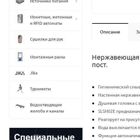
Источники питания
Монетные, жетонные
и RFID автоматы
Описание
З
Сушилки для рук
Нержавеющая а
Монтажные рамы
пост.
Jika
Гигиенический смы
Турникеты
Настенная нержаве
Душевая головка с 
Водоотводящие
желоба и каналы
SLSN02E предназнач
Реагирует на прису
Вода выключается по
Функция автоматиче