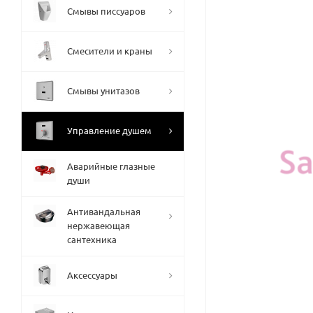
Смывы писсуаров
Смесители и краны
Смывы унитазов
Управление душем
Аварийные глазные
души
Антивандальная
нержавеющая
сантехника
Аксессуары