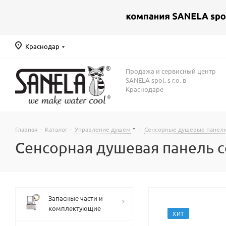
Краснодар
Продажа и сервисный центр
SANELA spol. s r.o. в
Краснодаре
Главная
-
Каталог
-
Управление душем
-
Сенсорные душевые панел
Сенсорная душевая панель с
Запасные части и
комплектующие
ХИТ