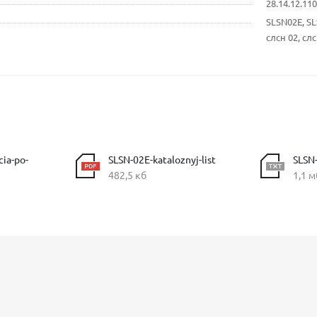
28.14.12.1
SLSN02E, S
слсн 02, сл
cia-po-
SLSN-02E-kataloznyj-list
SLSN-
482,5 кб
1,1 м