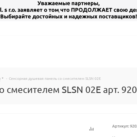
и
-
Сенсорная душевая панель со смесителем SLSN 02E
о смесителем SLSN 02E арт. 92
Артикул:
920