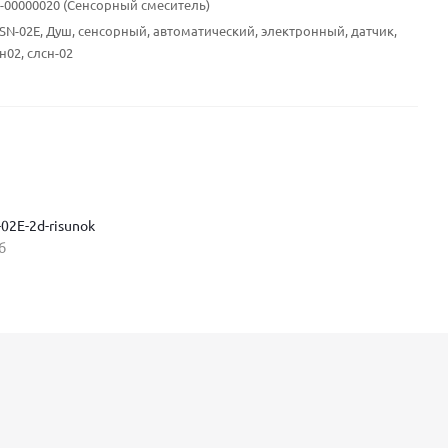
10-00000020 (Сенсорный смеситель)
LSN-02E, Душ, сенсорный, автоматический, электронный, датчик,
сн02, слсн-02
02E-2d-risunok
б