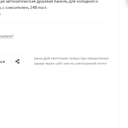
я автоматическая душевая панель, для холодной и
, с смесителем, 24В пост.
ешевле?
Цена действительна только при оформлении
ься
заказа через сайт или по электронной почте