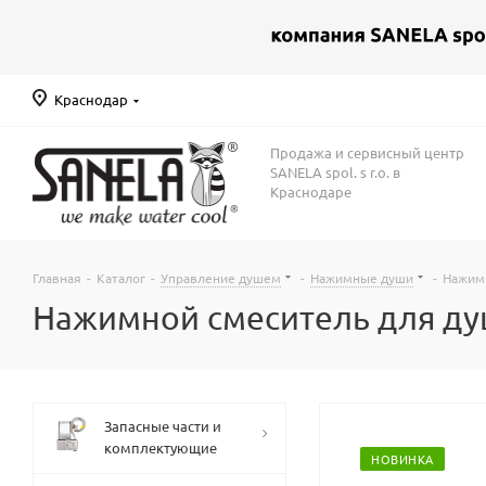
Краснодар
Продажа и сервисный центр
SANELA spol. s r.o. в
Краснодаре
Главная
-
Каталог
-
Управление душем
-
Нажимные души
-
Нажимн
Нажимной смеситель для душ
Запасные части и
комплектующие
НОВИНКА