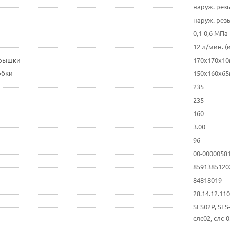
наруж. резь
наруж. резь
0,1-0,6 МПа
12 л/мин. (
крышки
170x170x1
обки
150x160x6
235
235
160
3.00
96
00-0000058
8591385120
84818019
28.14.12.1
SLS02P, SLS
слс02, слс-0