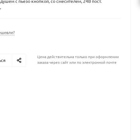
душем с пьезо кнопкой, со смесителем, 24В пост.
ешевле?
Цена действительна только при оформлении
ься
заказа через сайт или по электронной почте