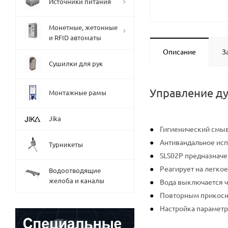
Источники питания
Монетные, жетонные
и RFID автоматы
Описание
З
Сушилки для рук
Управление ду
Монтажные рамы
Jika
Гигиенический смы
Антивандальное ис
Турникеты
SLS02P предназначе
Реагирует на легко
Водоотводящие
желоба и каналы
Вода выключается че
Повторным прикосн
Настройка параметр