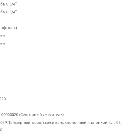
ба G 3/4"
ба G 3/4"
инф. пар.)
0мм
5мм
1
220
10-00000020 (Сенсорный смеситель)
-02P, Таймерный, кран, смеситель, кнопочный, с кнопкой, слс 02,
2