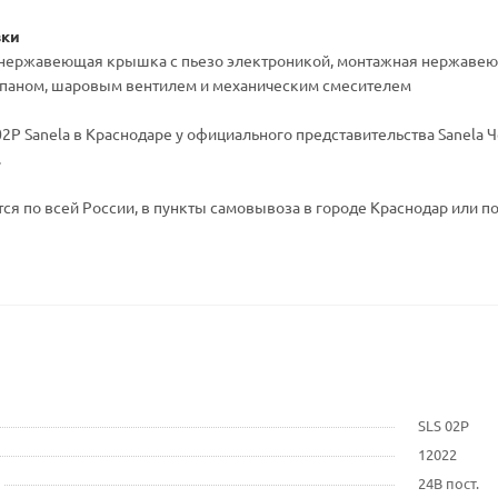
вки
 - нержавеющая крышка с пьезо электроникой, монтажная нержаве
паном, шаровым вентилем и механическим смесителем
2P Sanela в Краснодаре у официального представительства Sanela Ч
.
ся по всей России, в пункты самовывоза в городе Краснодар или по
SLS 02P
12022
24В пост.