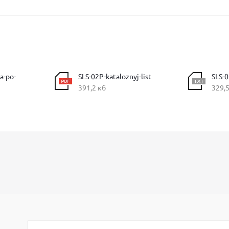
a-po-
SLS-02P-kataloznyj-list
SLS-0
391,2 кб
329,5