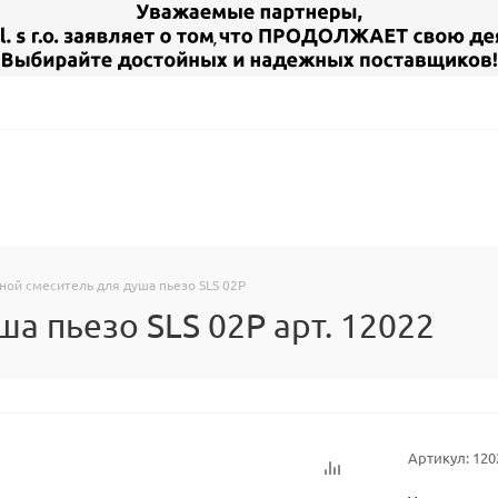
ой смеситель для душа пьезо SLS 02P
а пьезо SLS 02P арт. 12022
Артикул:
120