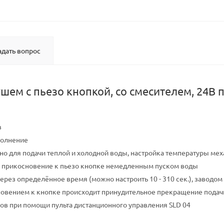
адать вопрос
шем с пьезо кнопкой, со смесителем, 24В п
в
полнение
но для подачи теплой и холодной воды, настройка температуры ме
е прикосновение к пьезо кнопке немедленным пуском воды
рез определённое время (можно настроить 10 - 310 сек.), заводом 
овением к кнопке происходит принудительное прекращение подач
ов при помощи пульта дистанционного управления SLD 04