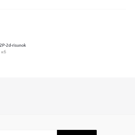
2P-2d-risunok
 кб