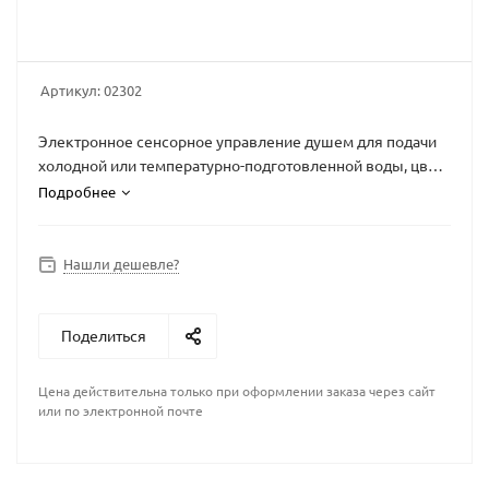
Артикул:
02302
Электронное сенсорное управление душем для подачи
холодной или температурно-подготовленной воды, цвет
стеклянной крышки REF 0337 металлически-чёрный,
Подробнее
подсветка белая, 24В
Нашли дешевле?
Поделиться
Цена действительна только при оформлении заказа через сайт
или по электронной почте