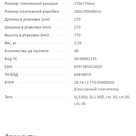
Размер стеклянной крышки
170x170мм
Размер монтажной коробки
200x200x80мм
Длинна в упаковке (мм)
270
Ширина в упаковке (мм)
270
Высота в упаковке (мм)
170
Вес, кг
3.26
Количество на паллете
48
Код 1С
00-00062335
EAN
8591385023026
ТН ВЭД
84818019
КТРУ
28.14.12.110-00000020
(Сенсорный смеситель)
Теги
SLS30D, SLS-30D, слс 30, слс30,
слс-30