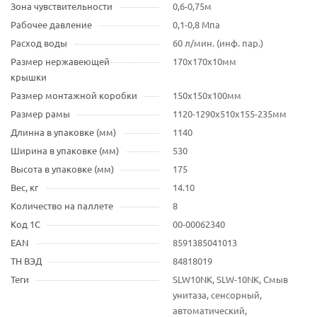
Зона чувствительности
0,6-0,75м
Рабочее давление
0,1-0,8 Mпа
Расход воды
60 л/мин. (инф. пар.)
Размер нержавеющей
170x170x10мм
крышки
Размер монтажной коробки
150x150x100мм
Размер рамы
1120-1290x510x155-235мм
Длинна в упаковке (мм)
1140
Ширина в упаковке (мм)
530
Высота в упаковке (мм)
175
Вес, кг
14.10
Количество на паллете
8
Код 1С
00-00062340
EAN
8591385041013
ТН ВЭД
84818019
Теги
SLW10NK, SLW-10NK, Смыв
унитаза, сенсорный,
автоматический,