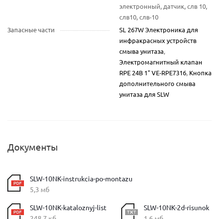
электронный, датчик, слв 10,
слв10, слв-10
Запасные части
SL 267W Электроника для
инфракрасных устройств
смыва унитаза
,
Электромагнитный клапан
RPE 24В 1" VE-RPE7316
,
Кнопка
дополнительного смыва
унитаза для SLW
Документы
SLW-10NK-instrukcia-po-montazu
5,3 мб
SLW-10NK-kataloznyj-list
SLW-10NK-2d-risunok
248,7 кб
1,6 мб