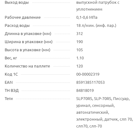
Выход воды
выпускной патрубок c
уплотнением
Рабочее давление
0,1-0,6 МПа
Расход воды
18 л/мин. (инф. пар.)
Длинна в упаковке (мм)
312
Ширина в упаковке (мм)
190
Высота в упаковке (мм)
105
Вес, кг
1.10
Количество на паллете
120
Код 1С
00-00002319
EAN
8591385117053
ТН ВЭД
84818019
Теги
SLP70RS, SLP-70RS, Писсуар,
уринал, сенсорный,
автоматический,
электронный, датчик, слп 70,
слп70, слп-70