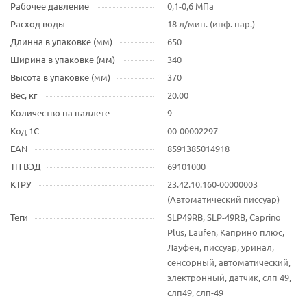
Рабочее давление
0,1-0,6 МПа
Расход воды
18 л/мин. (инф. пар.)
Длинна в упаковке (мм)
650
Ширина в упаковке (мм)
340
Высота в упаковке (мм)
370
Вес, кг
20.00
Количество на паллете
9
Код 1С
00-00002297
EAN
8591385014918
ТН ВЭД
69101000
КТРУ
23.42.10.160-00000003
(Автоматический писсуар)
Теги
SLP49RB, SLP-49RB, Caprino
Plus, Laufen, Каприно плюс,
Лауфен, писсуар, уринал,
сенсорный, автоматический,
электронный, датчик, слп 49,
слп49, слп-49