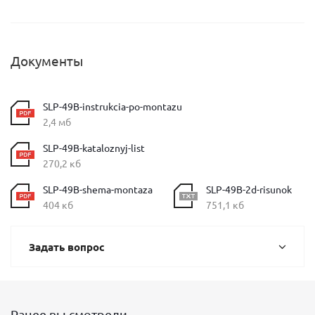
Документы
SLP-49B-instrukcia-po-montazu
2,4 мб
SLP-49B-kataloznyj-list
270,2 кб
SLP-49B-shema-montaza
SLP-49B-2d-risunok
404 кб
751,1 кб
Задать вопрос
Ранее вы смотрели