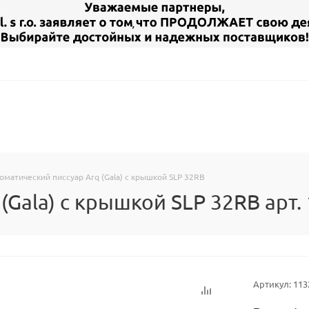
оматический писсуар Arq (Gala) с крышкой SLP 32RB
(Gala) с крышкой SLP 32RB арт.
Артикул:
113