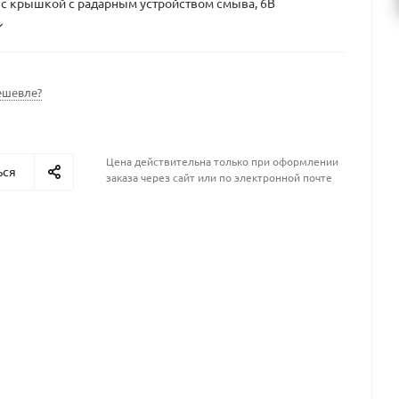
 с крышкой с радарным устройством смыва, 6В
ешевле?
Цена действительна только при оформлении
ься
заказа через сайт или по электронной почте