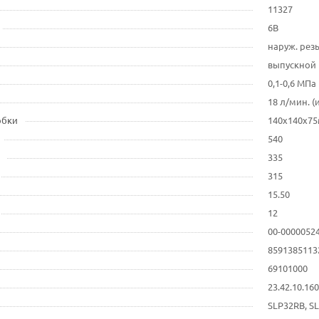
11327
6В
наруж. резь
выпускной 
0,1-0,6 МПа
18 л/мин. (
обки
140x140x7
540
335
315
15.50
12
00-0000052
8591385113
69101000
23.42.10.16
SLP32RB, SL