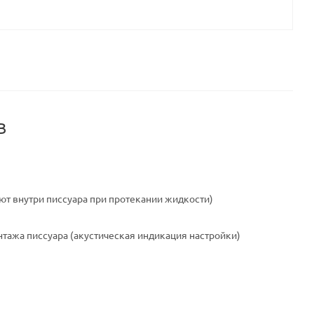
В
ют внутри писсуара при протекании жидкости)
тажа писсуара (акустическая индикация настройки)