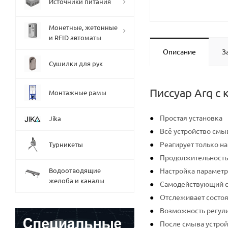
Источники питания
Монетные, жетонные
и RFID автоматы
Описание
З
Сушилки для рук
Писсуар Arq с
Монтажные рамы
Простая установка
Jika
Всё устройство смы
Реагирует только н
Турникеты
Продолжительность с
Водоотводящие
Настройка параметр
желоба и каналы
Самодействующий см
Отслеживает состоя
Возможность регул
После смыва устрой