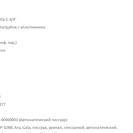
ба G 3/4"
патрубок c уплотнением
инф. пар.)
5мм
4
277
0-00000003 (Автоматический писсуар)
P-32RB, Arq, Gala, писсуар, уринал, сенсорный, автоматический,