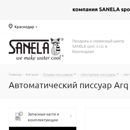
Краснодар
Продажа и сервисный центр
SANELA spol. s r.o. в
Краснодаре
Главная
-
Каталог
-
Смывы писсуаров
-
Сенсорные писсуары
-
Авт
Автоматический писсуар Arq 
Запасные части и
комплектующие