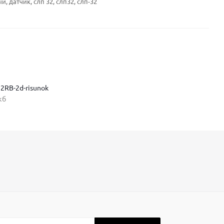
, датчик, слп 32, слп32, слп-32
32RB-2d-risunok
кб