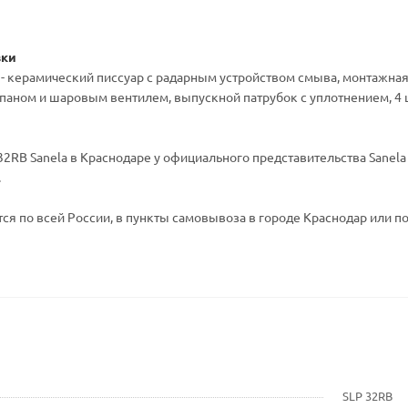
вки
7 - керамический писсуар с радарным устройством смыва, монтажн
аном и шаровым вентилем, выпускной патрубок с уплотнением, 4 шт
2RB Sanela в Краснодаре у официального представительства Sanela 
.
ся по всей России, в пункты самовывоза в городе Краснодар или по
SLP 32RB