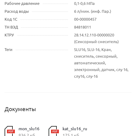
Рабочее давление
0,1-0,6 МПа
Расход воды
6 л/мин. (инф. Пар.)
Код 1С
00-00000457
ТН ВЭД
84818011
КТРУ
28.14.12.110-00000020
(Сенсорный смеситель)
Теги
SLU16, SLU-16, Кран,
смеситель, сенсорный,
автоматический,
электронный, датчик, слу 16,
слу16, слу-16
Документы
mon_slu16
kat_slu16_ru
836,2 кб
175,1 кб