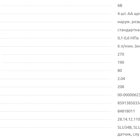
6В
4 шт. AA ще
наруж. резь
стандартная
0,1-0,6 МПа
6 л/мин. (и
270
190
80
2.04
208
00-0000062
8591385033
84818011
28.14.12.1
SLU34B, SL
датчик, слу 