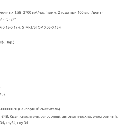
лочных 1,5В, 2700 мA/час (прим. 2 года при 100 вкл./день)
ба G 1/2"
 0,13-0,19м, START/STOP 0,05-0,15м
нф. Пар.)
3
452
10-00000020 (Сенсорный смеситель)
U-34B, Кран, смеситель, сенсорный, автоматический, электронный,
34, слу34, слу-34