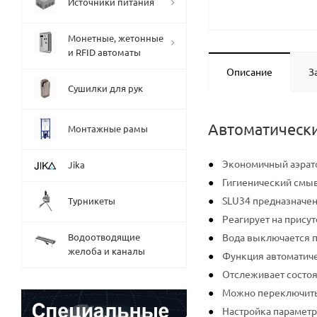
Источники питания
Монетные, жетонные
и RFID автоматы
Описание
З
Сушилки для рук
Автоматически
Монтажные рамы
Экономичный аэрато
Jika
Гигиенический смы
SLU34 предназначен
Турникеты
Реагирует на прису
Водоотводящие
Вода выключается по
желоба и каналы
Функция автоматиче
Отслеживает состоя
Можно переключить
Настройка параметр