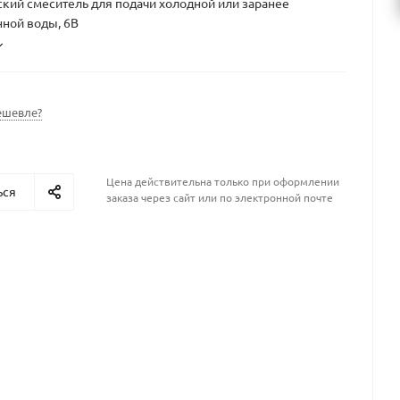
кий смеситель для подачи холодной или заранее
ной воды, 6В
ешевле?
Цена действительна только при оформлении
ься
заказа через сайт или по электронной почте