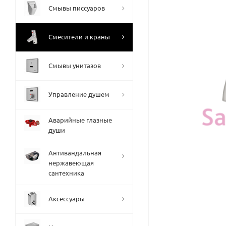
Смывы писсуаров
Смесители и краны
Смывы унитазов
Управление душем
Аварийные глазные
души
Антивандальная
нержавеющая
сантехника
Аксессуары