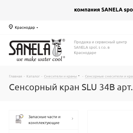
Краснодар
Продажа и сервисный центр
SANELA spol. s r.o. в
Краснодаре
Главная
-
Каталог
-
Смесители и краны
-
Сенсорные смесители и кр
Сенсорный кран SLU 34B арт.
Запасные части и
комплектующие