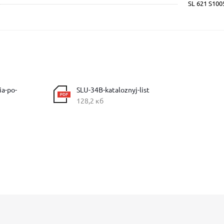
SL 621 S10
ia-po-
SLU-34B-kataloznyj-list
128,2 кб