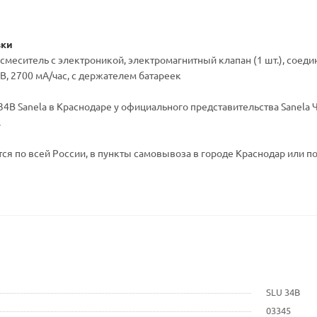
вки
- смеситель с электроникой, электромагнитный клапан (1 шт.), соеди
В, 2700 мA/час, c держателем батареек
4B Sanela в Краснодаре у официального представительства Sanela Ч
.
ся по всей России, в пункты самовывоза в городе Краснодар или по
SLU 34B
03345