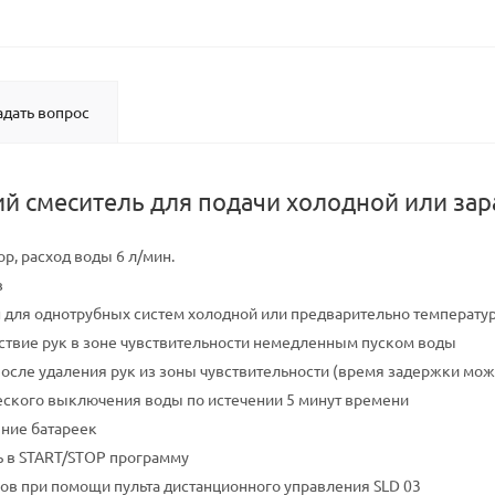
адать вопрос
й смеситель для подачи холодной или зар
р, расход воды 6 л/мин.
в
 для однотрубных систем холодной или предварительно температу
тствие рук в зоне чувствительности немедленным пуском воды
сле удаления рук из зоны чувствительности (время задержки можно 
ского выключения воды по истечении 5 минут времени
ние батареек
 в START/STOP программу
ов при помощи пульта дистанционного управления SLD 03