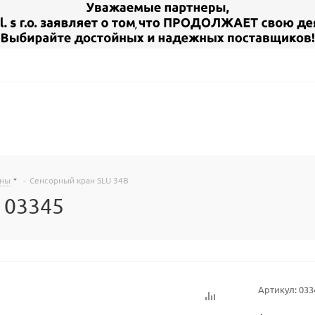
аны
-
Сенсорный кран SLU 34B
 03345
Артикул:
033