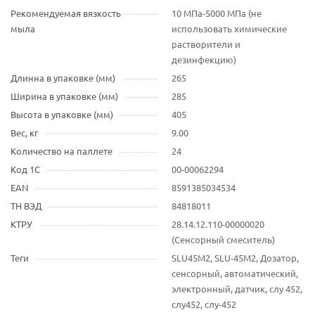
Рекомендуемая вязкость
10 MПа-5000 MПа (не
мыла
использовать химические
растворители и
дезинфекцию)
Длинна в упаковке (мм)
265
Ширина в упаковке (мм)
285
Высота в упаковке (мм)
405
Вес, кг
9.00
Количество на паллете
24
Код 1С
00-00062294
EAN
8591385034534
ТН ВЭД
84818011
КТРУ
28.14.12.110-00000020
(Сенсорный смеситель)
Теги
SLU45M2, SLU-45M2, Дозатор,
сенсорный, автоматический,
электронный, датчик, слу 452,
слу452, слу-452