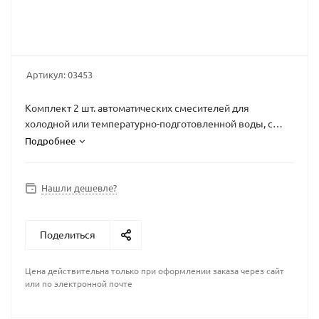
Артикул:
03453
Комплект 2 шт. автоматических смесителей для
холодной или температурно-подготовленной воды, с
интегрированным автоматическим дозатором мыла,
Подробнее
центральный 6л бачок для мыла, 24В
Нашли дешевле?
Поделиться
Цена действительна только при оформлении заказа через сайт
или по электронной почте