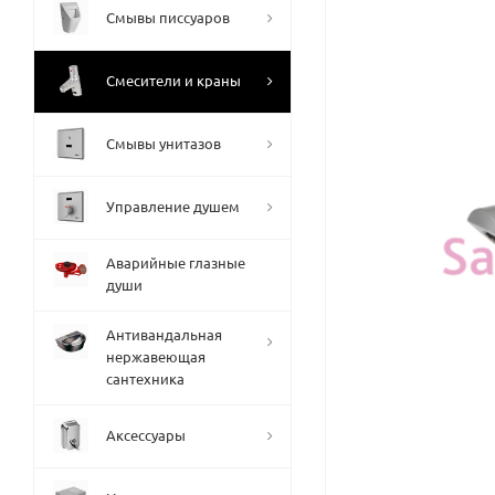
Смывы писсуаров
Смесители и краны
Смывы унитазов
Управление душем
Аварийные глазные
души
Антивандальная
нержавеющая
сантехника
Аксессуары