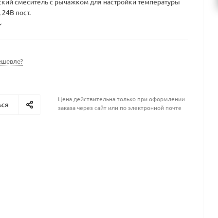
ский смеситель с рычажком для настройки температуры
 24В пост.
ешевле?
Цена действительна только при оформлении
ься
заказа через сайт или по электронной почте