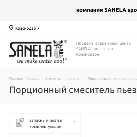
Краснодар
Продажа и сервисный центр
SANELA spol. s r.o. в
Краснодаре
Главная
-
Каталог
-
Смесители и краны
-
Порционные смесители и к
Порционный смеситель пьезо
Запасные части и
комплектующие