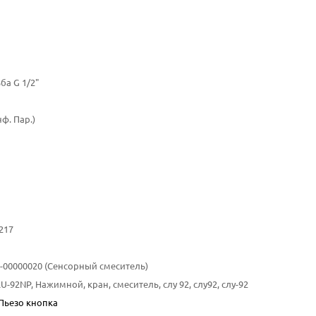
ба G 1/2"
нф. Пар.)
1
217
10-00000020 (Сенсорный смеситель)
U-92NP, Нажимной, кран, смеситель, слу 92, слу92, слу-92
 Пьезо кнопка