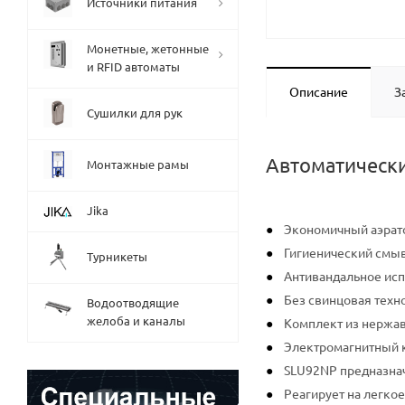
Источники питания
Монетные, жетонные
и RFID автоматы
Описание
З
Сушилки для рук
Автоматически
Монтажные рамы
Jika
Экономичный аэрато
Гигиенический смы
Турникеты
Антивандальное ис
Без свинцовая техн
Водоотводящие
желоба и каналы
Комплект из нержа
Электромагнитный к
SLU92NP предназнач
Реагирует на легко