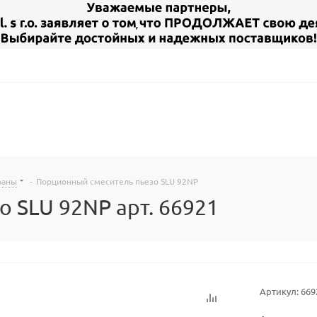
раны
-
Порционный смеситель пьезо SLU 92NP
 SLU 92NP арт. 66921
Артикул:
669