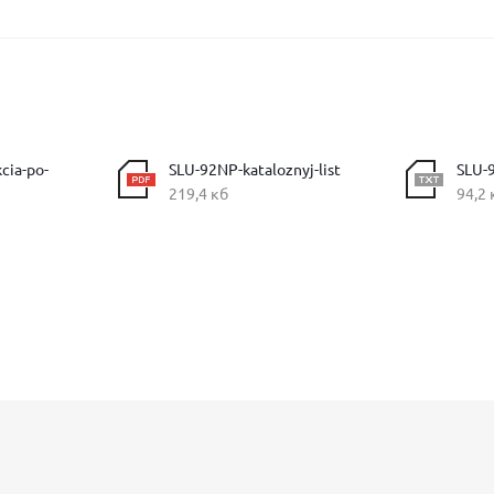
cia-po-
SLU-92NP-kataloznyj-list
SLU-
219,4 кб
94,2 