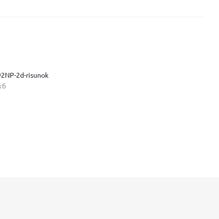
92NP-2d-risunok
кб