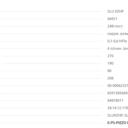
SLU 92NP
66921
24В пост.
наруж. резь
0,1-0,6 МПа
6 л/мин. (и
270
190
80
208
00-0006232
8591385669
84818011
28.14.12.1
SLU92NP, SL
E-PS-PIEZO