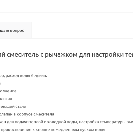
адать вопрос
й смеситель с рычажком для настройки тем
р, расход воды 6 л/мин.
в
полнение
ология
веющей стали
лапан в корпусе смесителя
ен для подачи теплой и холодной воды, настройка температуры р
е прикосновение к кнопке немедленным пуском воды