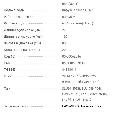
вкл./день)
Подача воды
наруж. резьба G 1/2"
Рабочее давление
0,1-0,6 МПа
Расход воды
6 л/мин. (инф. Пар.)
Длинна в упаковке (мм)
270
Ширина в упаковке (мм)
190
Высота в упаковке (мм)
80
Количество на паллете
208
Код 1С
00-00062316
EAN
8591385669149
ТН ВЭД
84818011
КТРУ
28.14.12.110-00000020
(Сенсорный смеситель)
Теги
SLU91NPDB, SLU-91NPDB,
Нажимной, кран, смеситель,
слу 91, слу91, слу-91
Запасные части
E-PS-PIEZO Пьезо кнопка