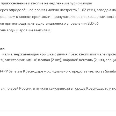
е прикосновение к кнопке немедленным пуском воды
рез определённое время (можно настроить 2 - 62 сек.), заводом на
овением к кнопке происходит принудительное прекращение подач
ов при помощи пульта дистанционного управления SLD 06
хода воды шаровым вентилем
вки
2 - излив, нержавеющая крышка с двумя пьезо кнопками и электр
, электромагнитный клапан (2 шт.), шаровой вентиль (2 шт.), спец
4PP Sanela в Краснодаре у официального представительства Sanela 
.
ся по всей России, в пункты самовывоза в городе Краснодар или по