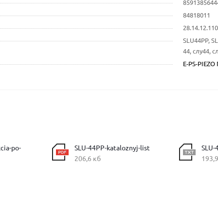
8591385644
84818011
28.14.12.1
SLU44PP, S
44, слу44, с
E-PS-PIEZO
cia-po-
SLU-44PP-kataloznyj-list
SLU-
206,6 кб
193,9