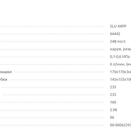
SLU 44PP
64442
24В пост.
наруж. резь
0,1-0,6 МПа
6 л/мин. (и
крышки
170x170x3
обки
145x155x1
235
235
160
2.98
96
00-0006229