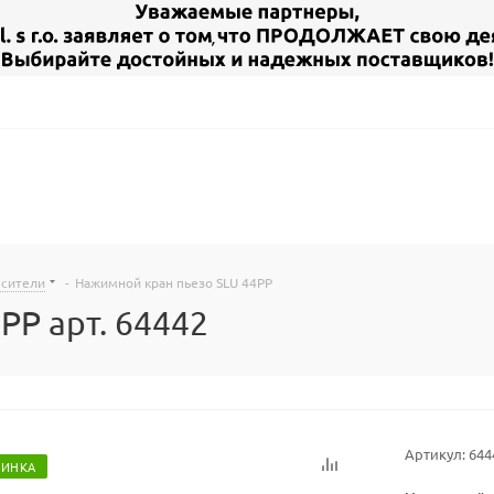
есители
-
Нажимной кран пьезо SLU 44PP
PP арт. 64442
Артикул:
644
ИНКА