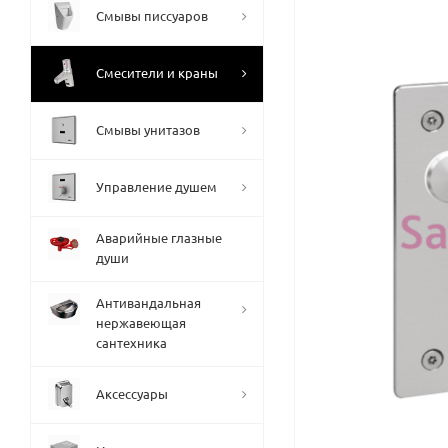
Смывы писсуаров
Смесители и краны
Смывы унитазов
Управление душем
Аварийные глазные
души
Антивандальная
нержавеющая
сантехника
Аксессуары