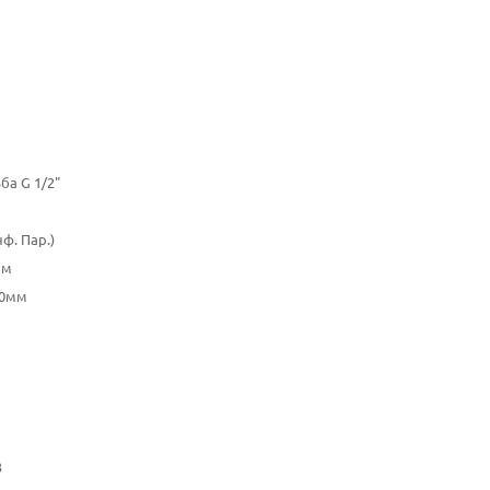
ба G 1/2"
нф. Пар.)
мм
00мм
3