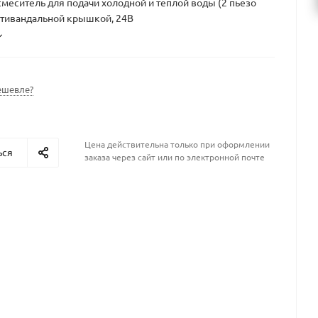
меситель для подачи холодной и теплой воды (2 пьезо
нтивандальной крышкой, 24В
ешевле?
Цена действительна только при оформлении
ься
заказа через сайт или по электронной почте