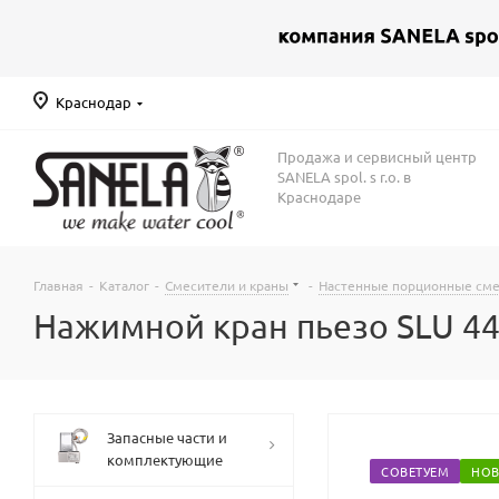
Краснодар
Продажа и сервисный центр
SANELA spol. s r.o. в
Краснодаре
Главная
-
Каталог
-
Смесители и краны
-
Настенные порционные см
Нажимной кран пьезо SLU 44
Запасные части и
комплектующие
СОВЕТУЕМ
НОВ