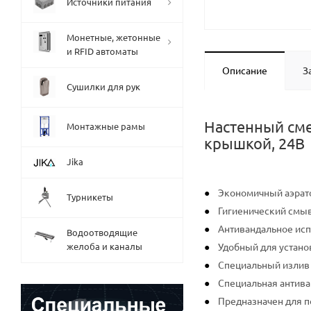
Источники питания
Монетные, жетонные
и RFID автоматы
Описание
З
Сушилки для рук
Настенный сме
Монтажные рамы
крышкой, 24В
Jika
Экономичный аэрато
Турникеты
Гигиенический смы
Антивандальное ис
Водоотводящие
желоба и каналы
Удобный для устано
Специальный излив
Специальная антив
Предназначен для п