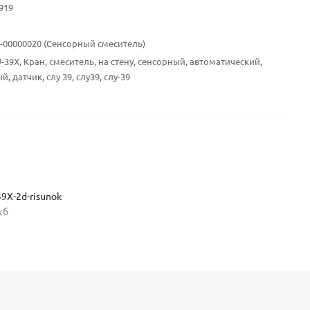
919
10-00000020 (Сенсорный смеситель)
-39X, Кран, смеситель, на стену, сенсорный, автоматический,
, датчик, слу 39, слу39, слу-39
39X-2d-risunok
кб