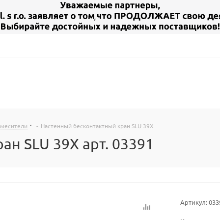
смесители
-
Настенный бесконтактный кран SLU 39X
ан SLU 39X арт. 03391
Артикул:
033