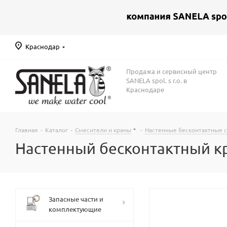
Краснодар
Продажа и сервисный центр
SANELA spol. s r.o. в
Краснодаре
Главная
-
Каталог
-
Смесители и краны
-
Настенные бесконтактные 
Настенный бесконтактный кр
Запасные части и
комплектующие