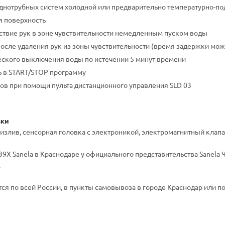
днотрубных систем холодной или предварительно температурно-п
я поверхность
тствие рук в зоне чувствительности немедленным пуском воды
сле удаления рук из зоны чувствительности (время задержки можно 
ского выключения воды по истечении 5 минут времени
 в START/STOP программу
ов при помощи пульта дистанционного управления SLD 03
вки
- излив, сенсорная головка с электроникой, электромагнитный клапан
9X Sanela в Краснодаре у официального представительства Sanela Ч
.
ся по всей России, в пункты самовывоза в городе Краснодар или по