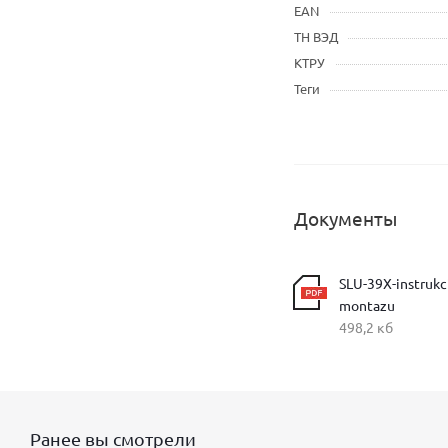
EAN
ТН ВЭД
КТРУ
Теги
Документы
SLU-39X-instrukc
montazu
498,2 кб
Ранее вы смотрели