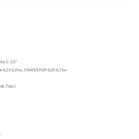
ба G 1/2"
 0,23-0,31м, START/STOP 0,05-0,15м
нф. Пар.)
2