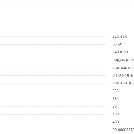
SLU 39X
03391
24В пост.
наруж. резь
стандартная
0,1-0,6 МПа
6 л/мин. (и
223
184
70
1.14
480
00-0000287