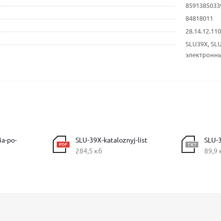
8591385033
84818011
28.14.12.1
SLU39X, SLU
электронный
ia-po-
SLU-39X-kataloznyj-list
SLU-
284,5 кб
89,9 